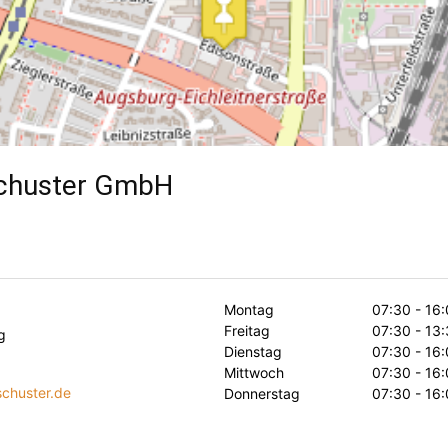
Schuster GmbH
Montag
07:30 - 16
Freitag
07:30 - 13
g
Dienstag
07:30 - 16
Mittwoch
07:30 - 16
schuster.de
Donnerstag
07:30 - 16