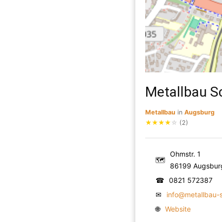
Metallbau 
Metallbau
in
Augsburg
★
★
★
★
☆
(2)
Ohmstr. 1
🗺
86199 Augsbur
☎
0821 572387
✉
info@metallbau-
🌐
Website