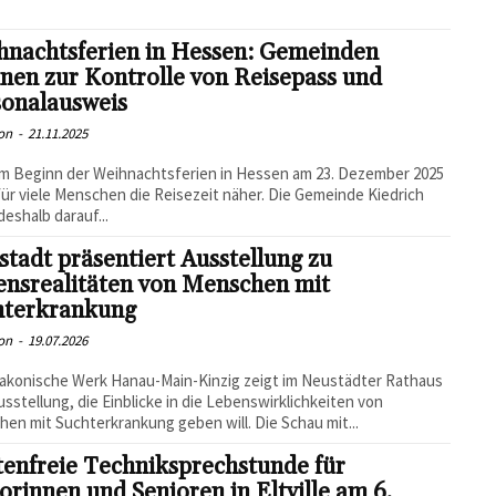
hnachtsferien in Hessen: Gemeinden
nen zur Kontrolle von Reisepass und
sonalausweis
on
-
21.11.2025
m Beginn der Weihnachtsferien in Hessen am 23. Dezember 2025
für viele Menschen die Reisezeit näher. Die Gemeinde Kiedrich
deshalb darauf...
tadt präsentiert Ausstellung zu
ensrealitäten von Menschen mit
hterkrankung
on
-
19.07.2026
akonische Werk Hanau-Main-Kinzig zeigt im Neustädter Rathaus
usstellung, die Einblicke in die Lebenswirklichkeiten von
en mit Suchterkrankung geben will. Die Schau mit...
enfreie Techniksprechstunde für
orinnen und Senioren in Eltville am 6.