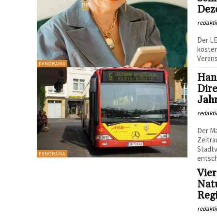
Dez
redakti
Der LE
kosten
Verans
PANORAMA
Hana
Dir
Jah
redakti
Der Ma
Zeitra
Stadt
PANORAMA
entsche
Vier
Natu
Reg
redakti