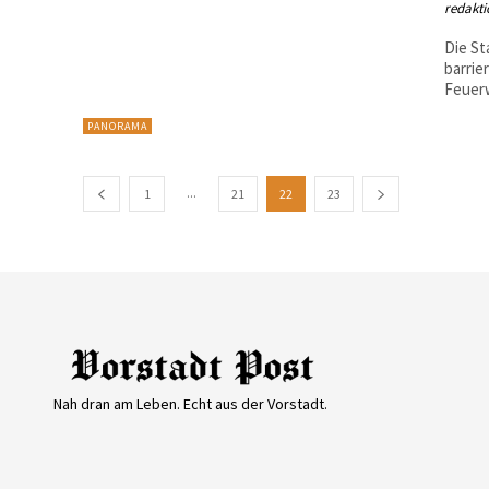
redakti
Die St
barrie
Feuerw
PANORAMA
...
1
21
22
23
Nah dran am Leben. Echt aus der Vorstadt.