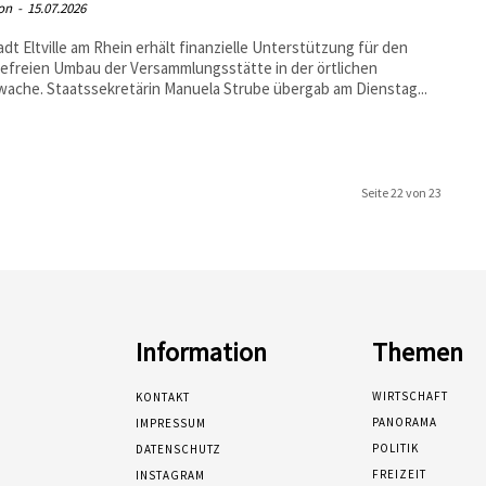
on
-
15.07.2026
adt Eltville am Rhein erhält finanzielle Unterstützung für den
refreien Umbau der Versammlungsstätte in der örtlichen
ache. Staatssekretärin Manuela Strube übergab am Dienstag...
Seite 22 von 23
Information
Themen
WIRTSCHAFT
KONTAKT
PANORAMA
IMPRESSUM
POLITIK
DATENSCHUTZ
FREIZEIT
INSTAGRAM