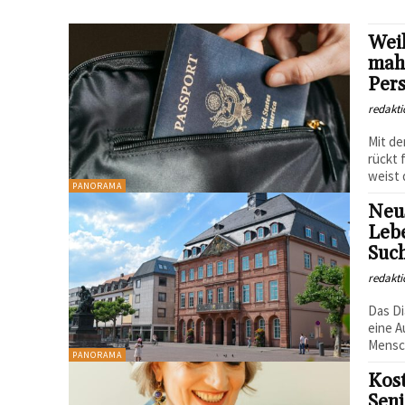
Wei
mah
Per
redakti
Mit de
rückt 
weist 
PANORAMA
Neus
Leb
Suc
redakti
Das Di
eine A
Mensch
PANORAMA
Kost
Seni