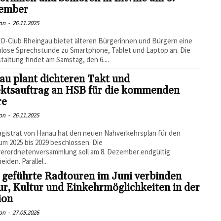
ember
on
-
26.11.2025
O-Club Rheingau bietet älteren Bürgerinnen und Bürgern eine
lose Sprechstunde zu Smartphone, Tablet und Laptop an. Die
taltung findet am Samstag, den 6....
u plant dichteren Takt und
ektsauftrag an HSB für die kommenden
re
on
-
26.11.2025
gistrat von Hanau hat den neuen Nahverkehrsplan für den
um 2025 bis 2029 beschlossen. Die
verordnetenversammlung soll am 8. Dezember endgültig
iden. Parallel...
 geführte Radtouren im Juni verbinden
r, Kultur und Einkehrmöglichkeiten in der
ion
on
-
27.05.2026