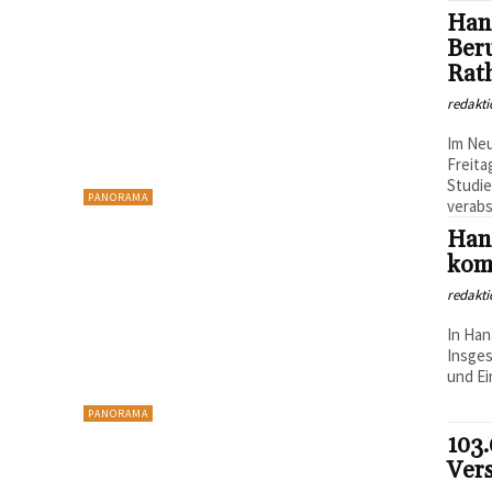
Han
Ber
Rat
redakti
Im Ne
Freita
Studi
PANORAMA
verabs
Hana
kom
redakti
In Han
Insges
und Ei
PANORAMA
103.
Ver