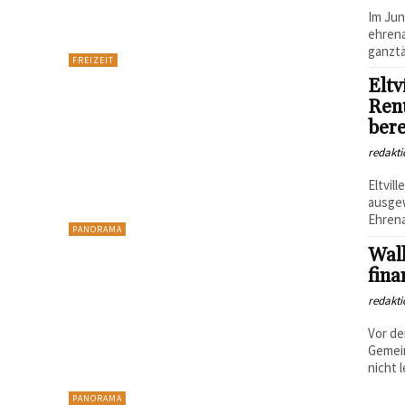
Im Jun
ehrena
ganztä
FREIZEIT
Eltv
Ren
bere
redakti
Eltvil
ausgew
Ehrena
PANORAMA
Wall
fina
redakti
Vor de
Gemein
nicht 
PANORAMA