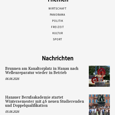
WIRTSCHAFT
PANORAMA
POLITIK
FREIZEIT
KULTUR
SPORT
Nachrichten
Brunnen am Kanaltorplatz in Hanau nach
Wellenreparatur wieder in Betrieb
06.08.2026
Hanauer Berufsakademie startet
Wintersemester mit 46 neuen Studierenden
und Doppelqualifikation
05.08.2026