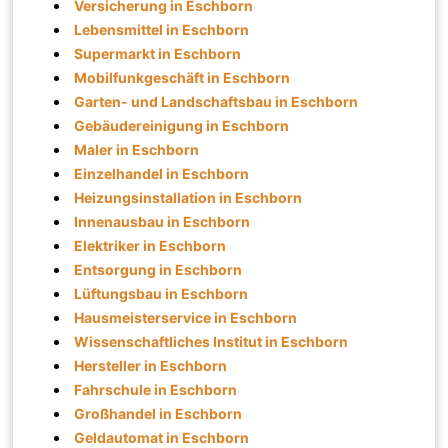
Versicherung in Eschborn
Lebensmittel in Eschborn
Supermarkt in Eschborn
Mobilfunkgeschäft in Eschborn
Garten- und Landschaftsbau in Eschborn
Gebäudereinigung in Eschborn
Maler in Eschborn
Einzelhandel in Eschborn
Heizungsinstallation in Eschborn
Innenausbau in Eschborn
Elektriker in Eschborn
Entsorgung in Eschborn
Lüftungsbau in Eschborn
Hausmeisterservice in Eschborn
Wissenschaftliches Institut in Eschborn
Hersteller in Eschborn
Fahrschule in Eschborn
Großhandel in Eschborn
Geldautomat in Eschborn