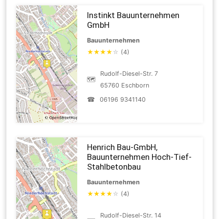
Instinkt Bauunternehmen
GmbH
Bauunternehmen
★
★
★
★
☆
(4)
Rudolf-Diesel-Str. 7
🗺
65760 Eschborn
☎
06196 9341140
Henrich Bau-GmbH,
Bauunternehmen Hoch-Tief-
Stahlbetonbau
Bauunternehmen
★
★
★
★
☆
(4)
Rudolf-Diesel-Str. 14