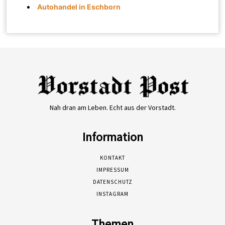
Autohandel in Eschborn
Nah dran am Leben. Echt aus der Vorstadt.
Information
KONTAKT
IMPRESSUM
DATENSCHUTZ
INSTAGRAM
Themen