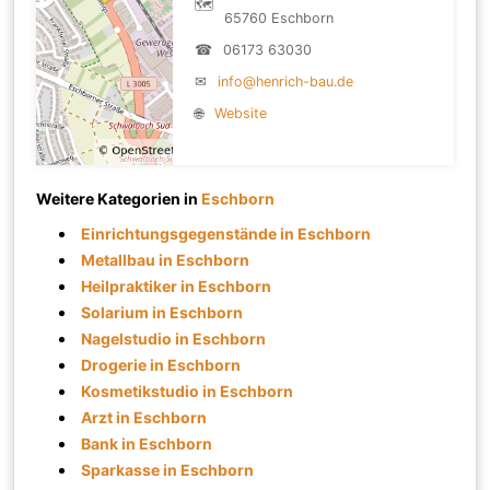
🗺
65760 Eschborn
☎
06173 63030
✉
info@henrich-bau.de
🌐
Website
Weitere Kategorien in
Eschborn
Einrichtungsgegenstände in Eschborn
Metallbau in Eschborn
Heilpraktiker in Eschborn
Solarium in Eschborn
Nagelstudio in Eschborn
Drogerie in Eschborn
Kosmetikstudio in Eschborn
Arzt in Eschborn
Bank in Eschborn
Sparkasse in Eschborn