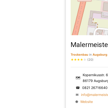
Malermeiste
Trockenbau
in
Augsburg
★
★
★
★
☆
(20)
Kopernikusstr. 
🗺
86179 Augsbur
☎
0821 26716640
✉
info@malermeiste
🌐
Website