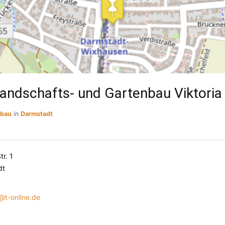
andschafts- und Gartenbau Viktoria 
sbau
in
Darmstadt
r. 1
dt
@t-online.de