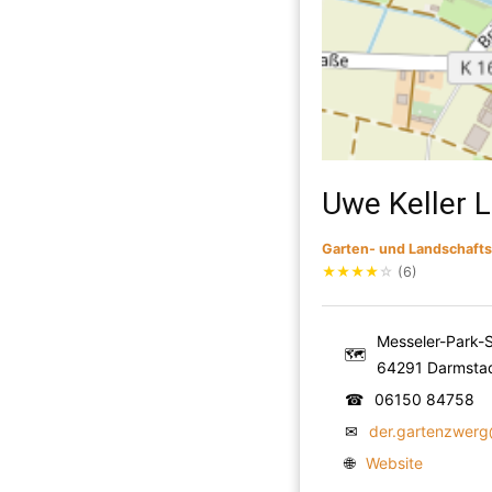
Uwe Keller L
Garten- und Landschaft
★
★
★
★
☆
(6)
Messeler-Park-St
🗺
64291 Darmsta
☎
06150 84758
✉
der.gartenzwerg
🌐
Website