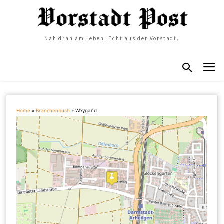
Nah dran am Leben. Echt aus der Vorstadt.
Home
»
Branchenbuch
»
Weygand