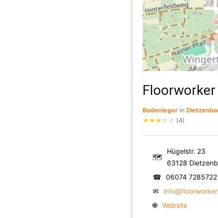
Floorworke
Bodenleger
in
Dietzenba
★
★
★
☆
☆
(4)
Hügelstr. 23
🗺
63128 Dietzen
☎
06074 7285722
✉
info@floorworke
🌐
Website