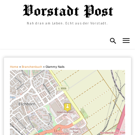
Nah dran am Leben. Echt aus der Vorstadt.
Home
»
Branchenbuch
»
Glammy Nails