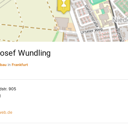
osef Wundling
sbau
in
Frankfurt
str. 905
t
web.de