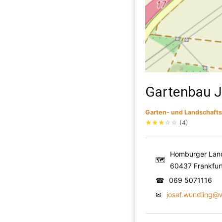
Gartenbau J
Garten- und Landschaft
★
★
★
☆
☆
(4)
Homburger Land
🗺
60437 Frankfur
☎
069 5071116
✉
josef.wundling@