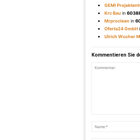
GEMI Projektent
Krc Bau
in
60388
Mrproclean
in
6
Oferta24 GmbH
Ulrich Wucher M
Kommentieren Sie de