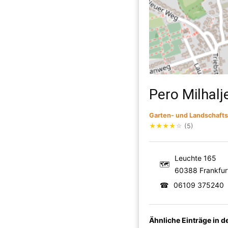
Pero Milhal
Garten- und Landschaft
★
★
★
★
☆
(5)
Leuchte 165
🗺
60388 Frankfur
☎
06109 375240
Ähnliche Einträge in 