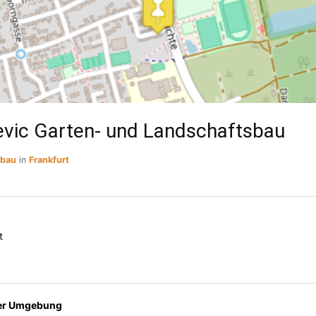
jevic Garten- und Landschaftsbau
sbau
in
Frankfurt
t
der Umgebung