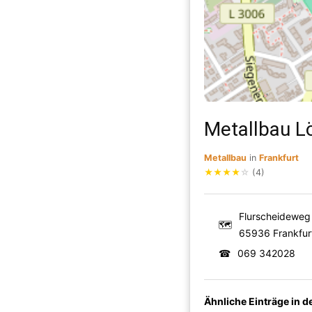
Metallbau 
Metallbau
in
Frankfurt
★
★
★
★
☆
(4)
Flurscheideweg
🗺
65936 Frankfur
☎
069 342028
Ähnliche Einträge in 