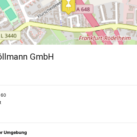
Löllmann GmbH
 60
t
der Umgebung