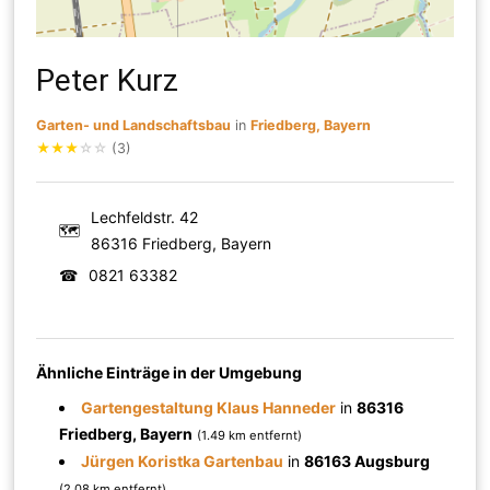
Peter Kurz
Garten- und Landschaftsbau
in
Friedberg, Bayern
★
★
★
☆
☆
(3)
Lechfeldstr. 42
🗺
86316 Friedberg, Bayern
☎
0821 63382
Ähnliche Einträge in der Umgebung
Gartengestaltung Klaus Hanneder
in
86316
Friedberg, Bayern
(1.49 km entfernt)
Jürgen Koristka Gartenbau
in
86163 Augsburg
(2.08 km entfernt)