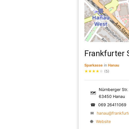
Frankfurter 
Sparkasse
in
Hanau
★
★
★
★
☆
(5)
Nürnberger Str.
🗺
63450 Hanau
☎
069 26411069
✉
hanau@frankfurt
🌐
Website