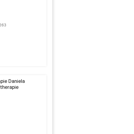
263
pie Daniela
otherapie