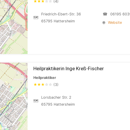
★
★
★
☆
☆
(4)
Friedrich-Ebert-Str. 36
☎
06195 603
🗺
65795 Hattersheim
🌐
Website
Heilpraktikerin Inge Kreß-Fischer
Heilpraktiker
★
★
★
☆
☆
(3)
Lorsbacher Str. 2
🗺
65795 Hattersheim