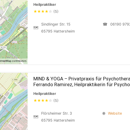
Heilpraktiker
★
★
★
★
☆
(5)
Sindlinger Str. 15
☎
06190 979
🗺
65795 Hattersheim
MIND & YOGA – Privatpraxis für Psychothera
Ferrando Ramirez, Heilpraktikerin für Psych
Heilpraktiker
★
★
★
★
☆
(5)
Flörsheimer Str. 3
🌐
Website
🗺
65795 Hattersheim