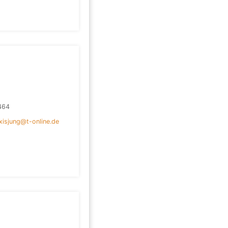
464
axisjung@t-online.de