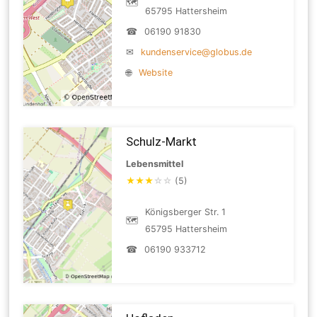
🗺
65795 Hattersheim
☎
06190 91830
✉
kundenservice@globus.de
🌐
Website
Schulz-Markt
Lebensmittel
★
★
★
☆
☆
(5)
Königsberger Str. 1
🗺
65795 Hattersheim
☎
06190 933712