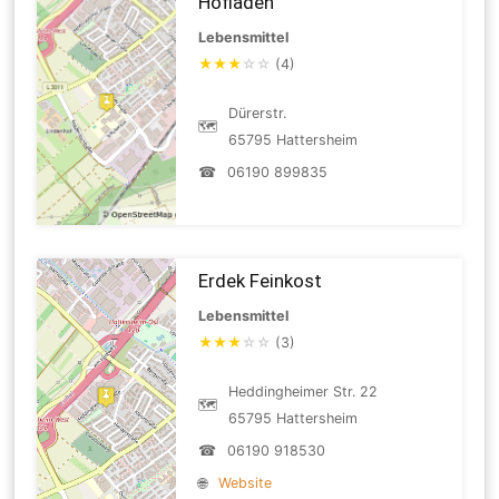
Hofladen
Lebensmittel
★
★
★
☆
☆
(4)
Dürerstr.
🗺
65795 Hattersheim
☎
06190 899835
Erdek Feinkost
Lebensmittel
★
★
★
☆
☆
(3)
Heddingheimer Str. 22
🗺
65795 Hattersheim
☎
06190 918530
🌐
Website