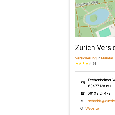
Zurich Vers
Versicherung
in
Maintal
★
★
★
★
☆
(4)
Fechenheimer 
🗺
63477 Maintal
☎
06109 24479
✉
l.schmidt@zueri
🌐
Website