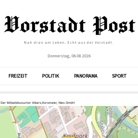
Nah dran am Leben. Echt aus der Vorstadt.
Donnerstag, 06.08.2026
FREIZEIT
POLITIK
PANORAMA
SPORT
Der Möbeldiscounter Albers,Korsmeier, Nies GmbH