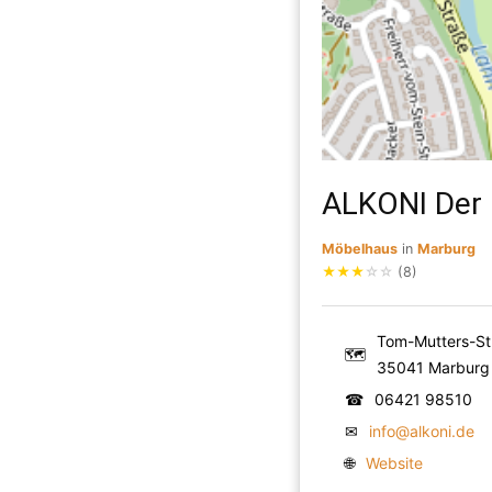
ALKONI Der 
Möbelhaus
in
Marburg
★
★
★
☆
☆
(8)
Tom-Mutters-Str
🗺
35041 Marburg
☎
06421 98510
✉
info@alkoni.de
🌐
Website