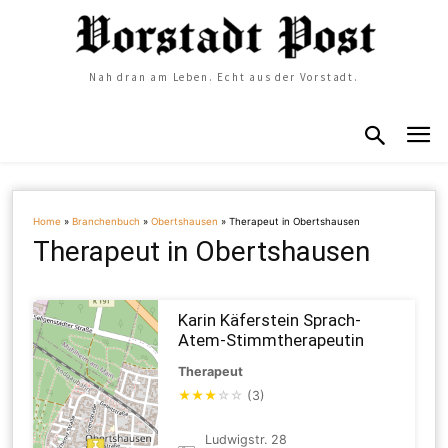
Nah dran am Leben. Echt aus der Vorstadt.
Home
»
Branchenbuch
»
Obertshausen
»
Therapeut in Obertshausen
Therapeut in Obertshausen
Karin Käferstein Sprach-
Atem-Stimmtherapeutin
Therapeut
★
★
★
☆
☆
(3)
Ludwigstr. 28