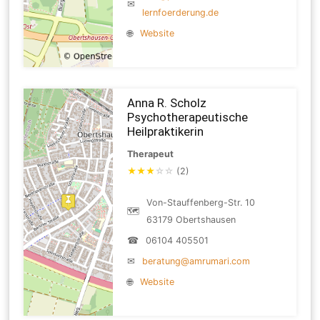
✉
lernfoerderung.de
🌐
Website
Anna R. Scholz
Psychotherapeutische
Heilpraktikerin
Therapeut
★
★
★
☆
☆
(2)
Von-Stauffenberg-Str. 10
🗺
63179 Obertshausen
☎
06104 405501
✉
beratung@amrumari.com
🌐
Website