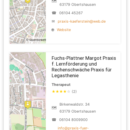
🗺
63179 Obertshausen
☎
06104 45267
✉
praxis-kaeferstein@web.de
🌐
Website
Fuchs-Plattner Margot Praxis
f. Lernförderung und
Rechenschwäche Praxis für
Legasthenie
Therapeut
★
★
★
★
☆
(2)
Birkenwaldstr. 34
🗺
63179 Obertshausen
☎
06104 8009900
info@praxis-fuer-