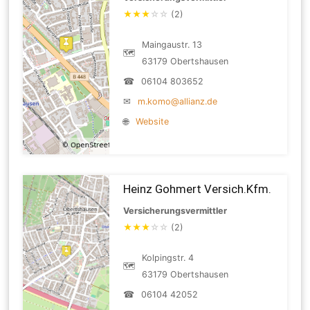
★
★
★
☆
☆
(2)
Maingaustr. 13
🗺
63179 Obertshausen
☎
06104 803652
✉
m.komo@allianz.de
🌐
Website
Heinz Gohmert Versich.Kfm.
Versicherungsvermittler
★
★
★
☆
☆
(2)
Kolpingstr. 4
🗺
63179 Obertshausen
☎
06104 42052