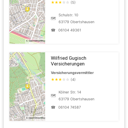
★
★
★
☆
☆
(5)
Schulstr. 10
🗺
63179 Obertshausen
☎
06104 49361
Wilfried Gugisch
Versicherungen
Versicherungsvermittler
★
★
★
☆
☆
(4)
Kölner Str. 14
🗺
63179 Obertshausen
☎
06104 74587