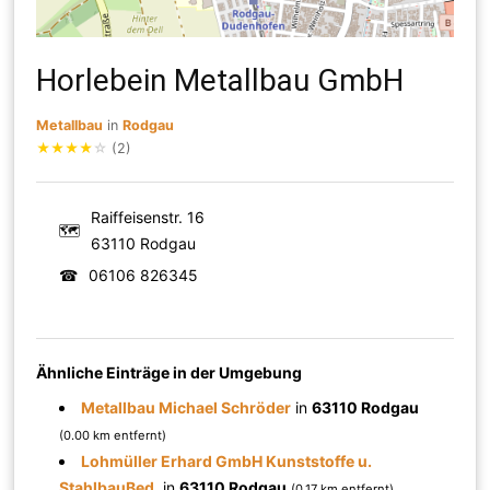
Horlebein Metallbau GmbH
Metallbau
in
Rodgau
★
★
★
★
☆
(2)
Raiffeisenstr. 16
🗺
63110 Rodgau
☎
06106 826345
Ähnliche Einträge in der Umgebung
Metallbau Michael Schröder
in
63110 Rodgau
(0.00 km entfernt)
Lohmüller Erhard GmbH Kunststoffe u.
StahlbauBed.
in
63110 Rodgau
(0.17 km entfernt)