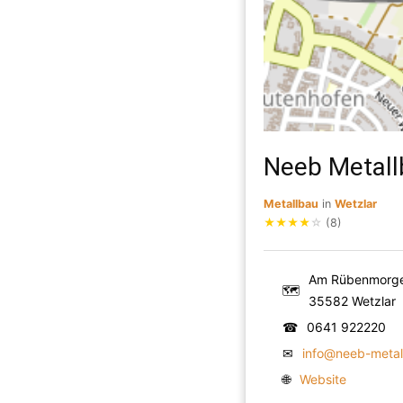
Neeb Metal
Metallbau
in
Wetzlar
★
★
★
★
☆
(8)
Am Rübenmorge
🗺
35582 Wetzlar
☎
0641 922220
✉
info@neeb-metal
🌐
Website