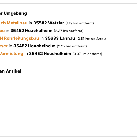
der Umgebung
ich Metallbau
in
35582 Wetzlar
(1.19 km entfernt)
pe
in
35452 Heuchelheim
(2.37 km entfernt)
H Rohrleitungsbau
in
35633 Lahnau
(2.81 km entfernt)
eyer
in
35452 Heuchelheim
(2.92 km entfernt)
Vermietung
in
35452 Heuchelheim
(3.07 km entfernt)
n Artikel