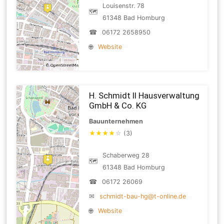
Louisenstr. 78
🗺
61348 Bad Homburg
☎
06172 2658950
🌐
Website
H. Schmidt II Hausverwaltung
GmbH & Co. KG
Bauunternehmen
★
★
★
★
☆
(3)
Schaberweg 28
🗺
61348 Bad Homburg
☎
06172 26069
✉
schmidt-bau-hg@t-online.de
🌐
Website