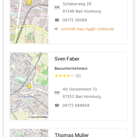
Schaberweg 28
🗺
61348 Bad Homburg
☎
06172 26069
✉
schmidt-bau-hg@t-online.de
Sven Faber
Bauunternehmen
★
★
★
★
☆
(2)
Alt Gonzenheim 13
🗺
61352 Bad Homburg
☎
06172 688858
Thomas Müller