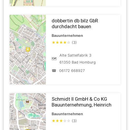
dobbertin db bilz GbR
durchdacht bauen
Bauunternehmen
★
★
★
★
☆
(3)
Alte Sattelfabrik 3
🗺
61350 Bad Homburg
☎
06172 668927
Schmidt II GmbH & Co KG
Bauunternehmung, Heinrich
Bauunternehmen
★
★
★
☆
☆
(3)