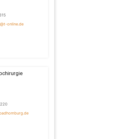
315
@t-online.de
ochirurgie
7220
badhomburg.de