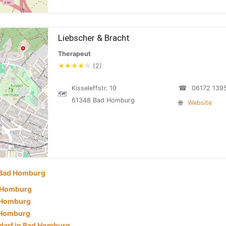
Liebscher & Bracht
Therapeut
★
★
★
★
☆
(2)
Kisseleffstr. 10
☎
06172 139
🗺
61348 Bad Homburg
🌐
Website
Bad Homburg
 Homburg
d Homburg
 Homburg
darf in Bad Homburg