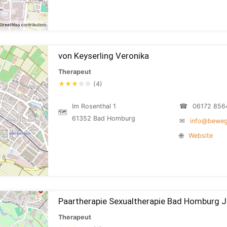
von Keyserling Veronika
Therapeut
★
★
★
☆
☆
(4)
Im Rosenthal 1
☎
06172 856
🗺
61352 Bad Homburg
✉
info@beweg
🌐
Website
Paartherapie Sexualtherapie Bad Homburg 
Therapeut