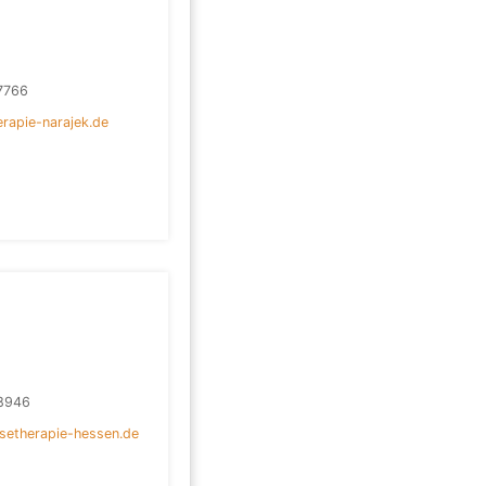
7766
erapie-narajek.de
8946
setherapie-hessen.de