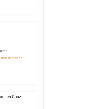
4027
endeslernen.de
Jochen Cunz