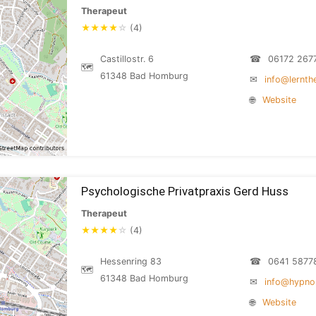
Therapeut
★
★
★
★
☆
(4)
Castillostr. 6
☎
06172 267
🗺
61348 Bad Homburg
✉
info@lernth
🌐
Website
Psychologische Privatpraxis Gerd Huss
Therapeut
★
★
★
★
☆
(4)
Hessenring 83
☎
0641 5877
🗺
61348 Bad Homburg
✉
info@hypno
🌐
Website