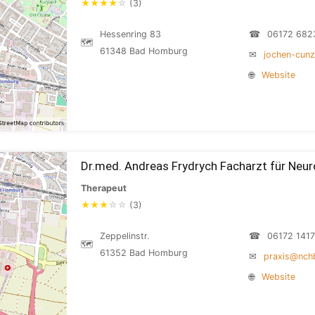
★
★
★
★
☆
(3)
Hessenring 83
☎
06172 682
🗺
61348 Bad Homburg
✉
jochen-cunz
🌐
Website
Dr.med. Andreas Frydrych Facharzt für Neur
Therapeut
★
★
★
☆
☆
(3)
Zeppelinstr.
☎
06172 141
🗺
61352 Bad Homburg
✉
praxis@nch
🌐
Website