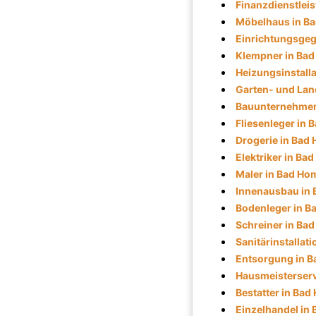
Finanzdienstlei
Möbelhaus in B
Einrichtungsge
Klempner in Ba
Heizungsinstall
Garten- und Lan
Bauunternehmen
Fliesenleger in
Drogerie in Bad
Elektriker in B
Maler in Bad Ho
Innenausbau in
Bodenleger in 
Schreiner in Ba
Sanitärinstallat
Entsorgung in 
Hausmeisterserv
Bestatter in Ba
Einzelhandel in