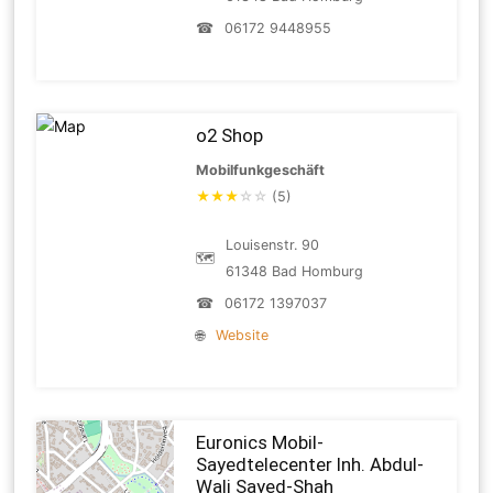
☎
06172 9448955
o2 Shop
Mobilfunkgeschäft
★
★
★
☆
☆
(5)
Louisenstr. 90
🗺
61348 Bad Homburg
☎
06172 1397037
🌐
Website
Euronics Mobil-
Sayedtelecenter Inh. Abdul-
Wali Sayed-Shah