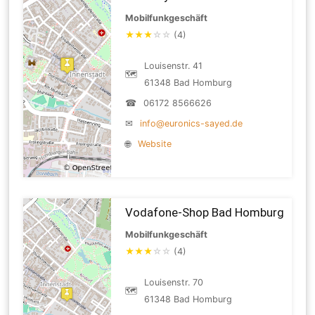
Mobilfunkgeschäft
★
★
★
☆
☆
(4)
Louisenstr. 41
🗺
61348 Bad Homburg
☎
06172 8566626
✉
info@euronics-sayed.de
🌐
Website
Vodafone-Shop Bad Homburg
Mobilfunkgeschäft
★
★
★
☆
☆
(4)
Louisenstr. 70
🗺
61348 Bad Homburg