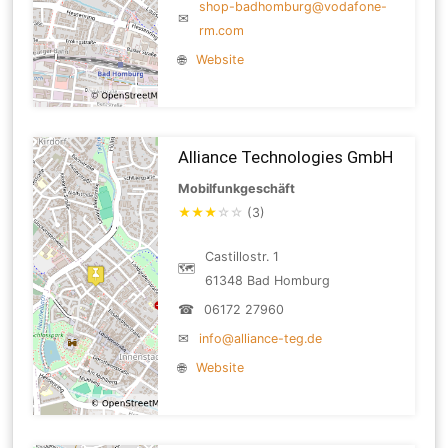
shop-badhomburg@vodafone-
✉
rm.com
🌐
Website
Alliance Technologies GmbH
Mobilfunkgeschäft
★
★
★
☆
☆
(3)
Castillostr. 1
🗺
61348 Bad Homburg
☎
06172 27960
✉
info@alliance-teg.de
🌐
Website