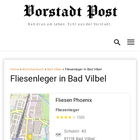
Nah dran am Leben. Echt aus der Vorstadt.
Home
»
Branchenbuch
»
Bad Vilbel
»
Fliesenleger in Bad Vilbel
Fliesenleger in Bad Vilbel
Fliesen Phoenix
Fliesenleger
★
★
★
★
☆
(10)
Schulstr. 40
🗺
61118 Bad Vilbel