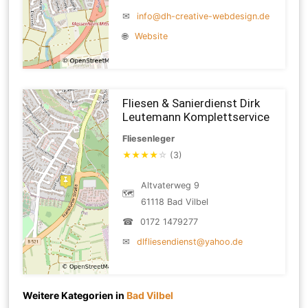
✉
info@dh-creative-webdesign.de
🌐
Website
Fliesen & Sanierdienst Dirk
Leutemann Komplettservice
Fliesenleger
★
★
★
★
☆
(3)
Altvaterweg 9
🗺
61118 Bad Vilbel
☎
0172 1479277
✉
dlfliesendienst@yahoo.de
Weitere Kategorien in
Bad Vilbel