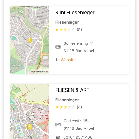
Runi Fliesenleger
Fliesenleger
★
★
★
☆
☆
(5)
Schlesienring 41
🗺
61118 Bad Vilbel
🌐
Website
FLIESEN & ART
Fliesenleger
★
★
★
☆
☆
(4)
Gartenstr. 15a
🗺
61118 Bad Vilbel
☎
06101 9574408