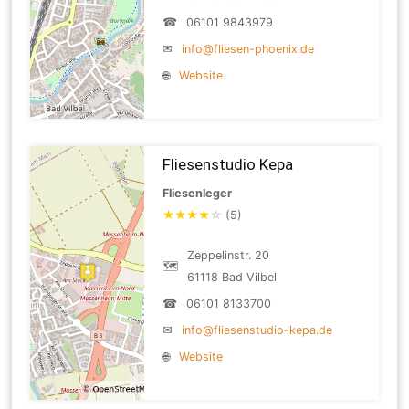
☎
06101 9843979
✉
info@fliesen-phoenix.de
🌐
Website
Fliesenstudio Kepa
Fliesenleger
★
★
★
★
☆
(5)
Zeppelinstr. 20
🗺
61118 Bad Vilbel
☎
06101 8133700
✉
info@fliesenstudio-kepa.de
🌐
Website