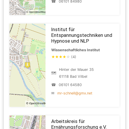
☎
06101 84980
Institut für
Entspannungstechniken und
Hypnose und NLP
Wissenschaftliches Institut
★
★
★
★
☆
(4)
Hinter der Mauer 35
🗺
61118 Bad Vilbel
☎
06101 64580
✉
mr-schnell@gmx.net
Arbeitskreis für
Ernährungsforschung e.V.