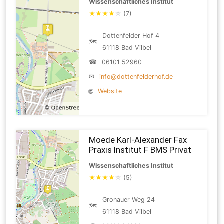
Wissenschaftliches Institut
★
★
★
★
☆
(7)
Dottenfelder Hof 4
🗺
61118 Bad Vilbel
☎
06101 52960
✉
info@dottenfelderhof.de
🌐
Website
Moede Karl-Alexander Fax
Praxis Institut F BMS Privat
Wissenschaftliches Institut
★
★
★
★
☆
(5)
Gronauer Weg 24
🗺
61118 Bad Vilbel