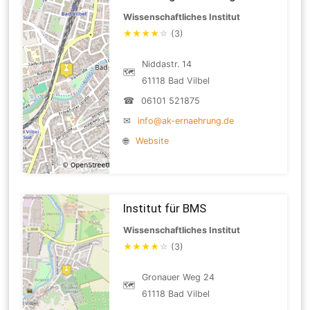
Wissenschaftliches Institut
★
★
★
★
☆
(3)
Niddastr. 14
🗺
61118 Bad Vilbel
☎
06101 521875
✉
info@ak-ernaehrung.de
🌐
Website
Institut für BMS
Wissenschaftliches Institut
★
★
★
★
☆
(3)
Gronauer Weg 24
🗺
61118 Bad Vilbel