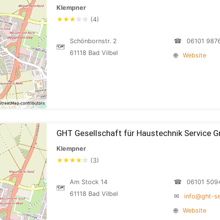
Klempner
★
★
★
☆
☆
(4)
Schönbornstr. 2
☎
06101 987
🗺
61118 Bad Vilbel
🌐
Website
GHT Gesellschaft für Haustechnik Service 
Klempner
★
★
★
★
☆
(3)
Am Stock 14
☎
06101 509
🗺
61118 Bad Vilbel
✉
info@ght-se
🌐
Website