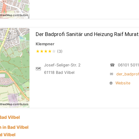
Der Badprofi Sanitär und Heizung Raif Murat
Klempner
★
★
★
★
☆
(3)
Josef-Seliger-Str. 2
☎
06101 501
🗺
61118 Bad Vilbel
✉
der_badprof
🌐
Website
Bad Vilbel
in Bad Vilbel
d Vilbel