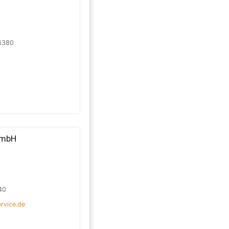
6380
GmbH
40
rvice.de