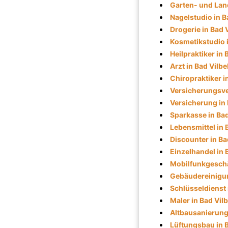
Garten- und Land
Nagelstudio in B
Drogerie in Bad V
Kosmetikstudio i
Heilpraktiker in 
Arzt in Bad Vilbe
Chiropraktiker i
Versicherungsver
Versicherung in 
Sparkasse in Bad
Lebensmittel in 
Discounter in Ba
Einzelhandel in 
Mobilfunkgeschäf
Gebäudereinigun
Schlüsseldienst 
Maler in Bad Vilb
Altbausanierung 
Lüftungsbau in B