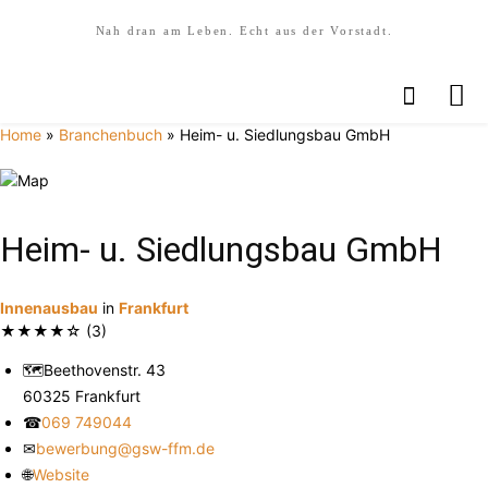
Nah dran am Leben. Echt aus der Vorstadt.
Home
»
Branchenbuch
»
Heim- u. Siedlungsbau GmbH
Heim- u. Siedlungsbau GmbH
Innenausbau
in
Frankfurt
★
★
★
★
☆
(3)
🗺
Beethovenstr. 43
60325 Frankfurt
☎
069 749044
✉
bewerbung@gsw-ffm.de
🌐
Website