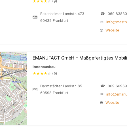
★
★
★
★
☆
(9)
Eckenheimer Landstr. 473
☎
069 8383
🗺
60435 Frankfurt
✉
info@mastr
🌐
Website
EMANUFACT GmbH – Maßgefertigtes Mobili
Innenausbau
★
★
★
★
☆
(9)
Darmstädter Landstr. 85
☎
069 6696
🗺
60598 Frankfurt
✉
info@emanu
🌐
Website