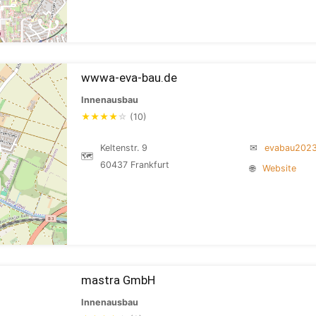
wwwa-eva-bau.de
Innenausbau
★
★
★
★
☆
(10)
Keltenstr. 9
✉
evabau202
🗺
60437 Frankfurt
🌐
Website
mastra GmbH
Innenausbau