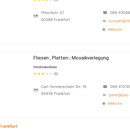
Flinschstr. 51
☎
069 4309
🗺
60388 Frankfurt
✉
kontakt@fd
🌐
Website
Fliesen , Platten-, Mosaikverlegung
Innenausbau
★
★
★
☆
☆
(6)
Carl-Sonnenschein-Str. 16
☎
069 41078
🗺
65936 Frankfurt
✉
peter@bau-
🌐
Website
Frankfurt