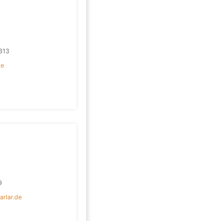
313
de
9
rlar.de