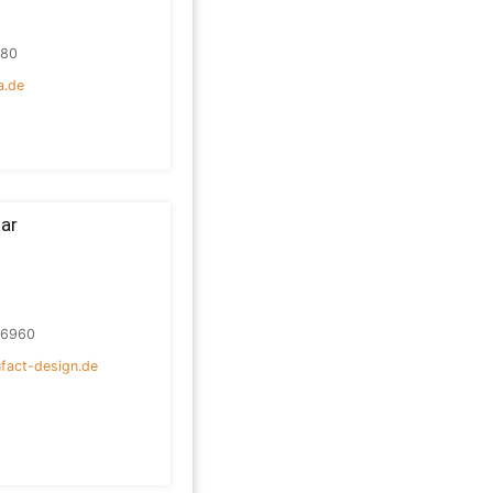
080
a.de
ar
96960
fact-design.de