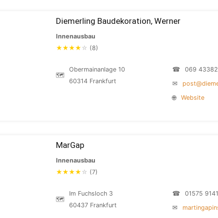
Diemerling Baudekoration, Werner
Innenausbau
★
★
★
★
☆
(8)
Obermainanlage 10
☎
069 43382
🗺
60314 Frankfurt
✉
post@dieme
🌐
Website
MarGap
Innenausbau
★
★
★
★
☆
(7)
Im Fuchsloch 3
☎
01575 914
🗺
60437 Frankfurt
✉
martingapi