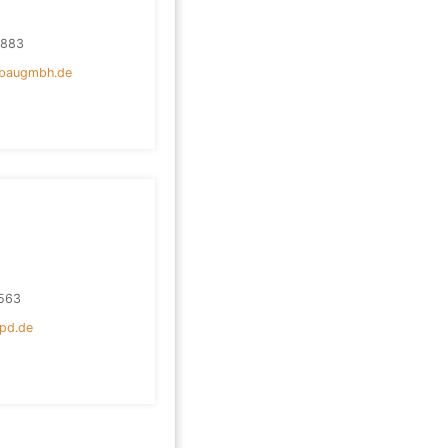
8883
baugmbh.de
563
pd.de