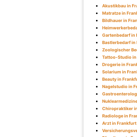
Akustikbau in Fr
Matratze in Fran
Bildhauer in Fra
Heimwerkerbedar
Gartenbedarf in 
Bastlerbedarf in
Zoologischer Bed
Tattoo-Studio in
Drogerie in Fran
Solarium in Fran
Beauty in Frankf
Nagelstudio in F
Gastroenterologe
Nuklearmediziner
Chiropraktiker i
Radiologe in Fra
Arzt in Frankfurt
Versicherungsver