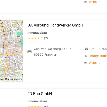
🌐
Website
ÜA Allround Handwerker GmbH
Innenausbau
★
★
★
★
☆
(7)
Carl-von-Weinberg-Str. 15
☎
069 9075
🗺
60320 Frankfurt
✉
info@allro
🌐
Website
FD Bau GmbH
Innenausbau
★
★
★
★
☆
(6)