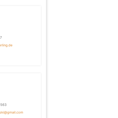
7
rling.de
1563
nski@gmail.com