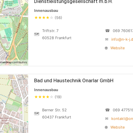
Dienstleistungsgesellschaft m.b.H.
Innenausbau
★
★
★
★
☆
(56)
Triftstr. 7
☎
069 76061
🗺
60528 Frankfurt
✉
info@n-k-j.
🌐
Website
Bad und Haustechnik Onarlar GmbH
Innenausbau
★
★
★
★
☆
(19)
Berner Str. 52
☎
069 47751
🗺
60437 Frankfurt
✉
kontakt@ona
🌐
Website