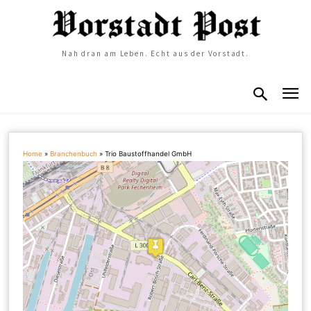
Nah dran am Leben. Echt aus der Vorstadt.
Home
»
Branchenbuch
»
Trio Baustoffhandel GmbH