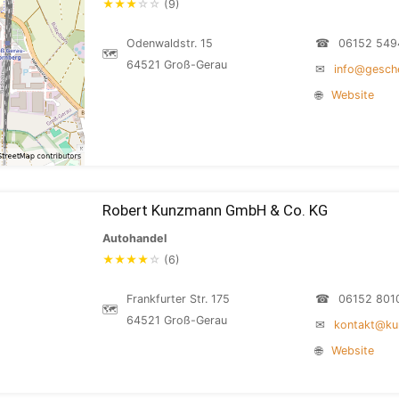
★
★
★
☆
☆
(9)
Odenwaldstr. 15
☎
06152 549
🗺
64521 Groß-Gerau
✉
info@gesche
🌐
Website
Robert Kunzmann GmbH & Co. KG
Autohandel
★
★
★
★
☆
(6)
Frankfurter Str. 175
☎
06152 801
🗺
64521 Groß-Gerau
✉
kontakt@ku
🌐
Website