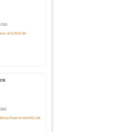
5150
us-arscholl.de
ice
060
boschservicesteitz.de