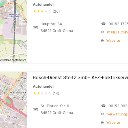
Autohandel
★
★
★
☆
☆
(26)
Hauptstr. 34
☎
06152 172
🗺
64521 Groß-Gerau
✉
mail@autoha
🌐
Website
Bosch-Dienst Steitz GmbH KFZ-Elektrikserv
Autohandel
★
★
☆
☆
☆
(14)
St.-Florian-Str. 6
☎
06152 992
🗺
64521 Groß-Gerau
✉
verwaltung@
🌐
Website