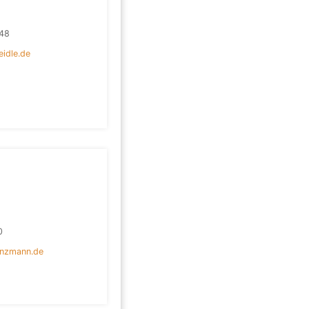
48
idle.de
0
nzmann.de