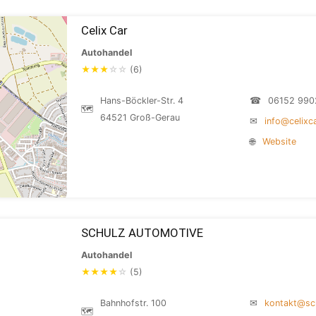
Celix Car
Autohandel
★
★
★
☆
☆
(6)
Hans-Böckler-Str. 4
☎
06152 990
🗺
64521 Groß-Gerau
✉
info@celixc
🌐
Website
SCHULZ AUTOMOTIVE
Autohandel
★
★
★
★
☆
(5)
Bahnhofstr. 100
✉
kontakt@sc
🗺