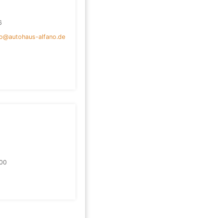
6
no@autohaus-alfano.de
00