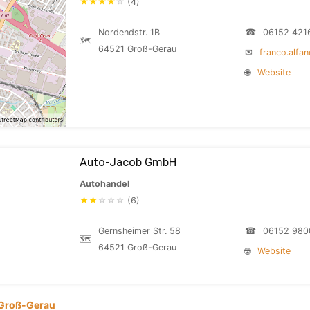
★
★
★
★
☆
(4)
Nordendstr. 1B
☎
06152 421
🗺
64521 Groß-Gerau
✉
franco.alfa
🌐
Website
Auto-Jacob GmbH
Autohandel
★
★
☆
☆
☆
(6)
Gernsheimer Str. 58
☎
06152 980
🗺
64521 Groß-Gerau
🌐
Website
Groß-Gerau