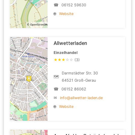
☎
06152 59630
🌐
Website
Allwetterladen
Einzelhandel
★
★
★
☆
☆
(3)
Darmstädter Str. 30
🗺
64521 Groß-Gerau
☎
06152 86062
✉
info@allwetter-laden.de
🌐
Website