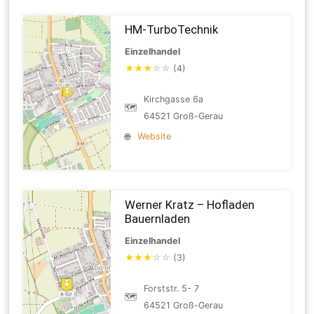
HM-TurboTechnik
Einzelhandel
★
★
★
☆
☆
(4)
Kirchgasse 6a
🗺
64521 Groß-Gerau
🌐
Website
Werner Kratz – Hofladen
Bauernladen
Einzelhandel
★
★
★
☆
☆
(3)
Forststr. 5- 7
🗺
64521 Groß-Gerau