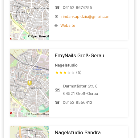
☎
06152 6674755
✉
rindankapidzic@gmail.com
🌐
Website
EmyNails Groß-Gerau
Nagelstudio
★
★
★
☆
☆
(5)
Darmstädter Str. 8
🗺
64521 Groß-Gerau
☎
06152 8556412
Nagelstudio Sandra