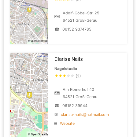
Adolf-Göbel-Str. 25
🗺
64521 Groß-Gerau
☎
06152 9374785
Clarisa Nails
Nagelstudio
★
★
★
☆
☆
(2)
Am Römerhof 40
🗺
64521 Groß-Gerau
☎
06152 39944
✉
clarisa-nails@hotmail.com
🌐
Website