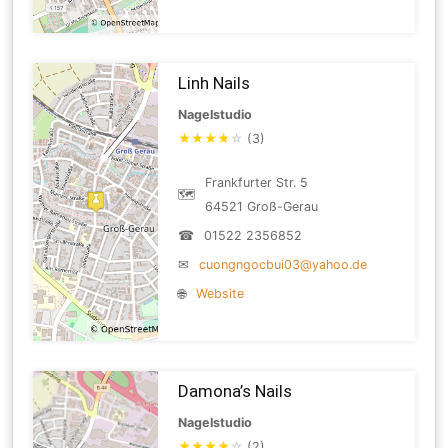
Linh Nails
Nagelstudio
★
★
★
★
☆
(3)
Frankfurter Str. 5
🗺
64521 Groß-Gerau
☎
01522 2356852
✉
cuongngocbui03@yahoo.de
🌐
Website
Damona’s Nails
Nagelstudio
★
★
★
★
☆
(2)