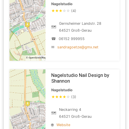
Nagelstudio
★
★
★
☆
☆
(4)
Gernsheimer Landstr. 28
🗺
64521 Groß-Gerau
☎
06152 999955
✉
sandragoetze@gmx.net
Nagelstudio Nail Design by
Shannon
Nagelstudio
★
★
★
★
☆
(3)
Neckarring 4
🗺
64521 Groß-Gerau
🌐
Website