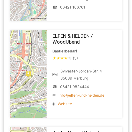
☎
06421 166761
ELFEN & HELDEN /
WoodUbend
Bastlerbedarf
★
★
★
★
☆
(5)
Sylvester-Jordan-Str. 4
🗺
35039 Marburg
☎
06421 9824444
✉
info@elfen-und-helden.de
🌐
Website