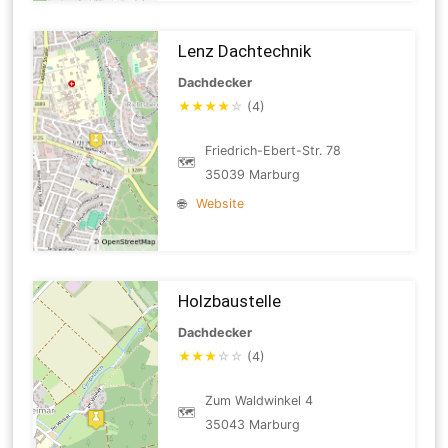
Lenz Dachtechnik
Dachdecker
★
★
★
★
☆
(4)
Friedrich-Ebert-Str. 78
🗺
35039 Marburg
🌐
Website
Holzbaustelle
Dachdecker
★
★
★
☆
☆
(4)
Zum Waldwinkel 4
🗺
35043 Marburg