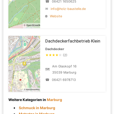
☎
06421 1650625
✉
info@holz-baustelle.de
🌐
Website
Dachdeckerfachbetrieb Klein
Dachdecker
★
★
★
★
☆
(2)
Am Glaskopf 16
🗺
35039 Marburg
☎
06421 6978713
Weitere Kategorien in
Marburg
Schmuck in Marburg
Matratze in Marburg