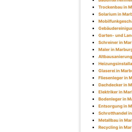
Trockenbau in 
Solarium in Mar
Mobilfunkgeschä
Gebäudereinigu
Garten- und Lan
Schreiner in Ma
Maler in Marbur
Altbausanierung
Heizungsinstall
Glaserei in Mar
Fliesenleger in 
Dachdecker in 
Elektriker in Ma
Bodenleger in M
Entsorgung in 
Schrotthandel i
Metallbau in Ma
Recycling in Ma