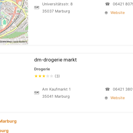
Universitätsstr. 8
☎
06421 807
🗺
35037 Marburg
🌐
Website
dm-drogerie markt
Drogerie
★
★
★
☆
☆
(3)
Am Kaufmarkt 1
☎
06421 380
🗺
35041 Marburg
🌐
Website
Marburg
burg