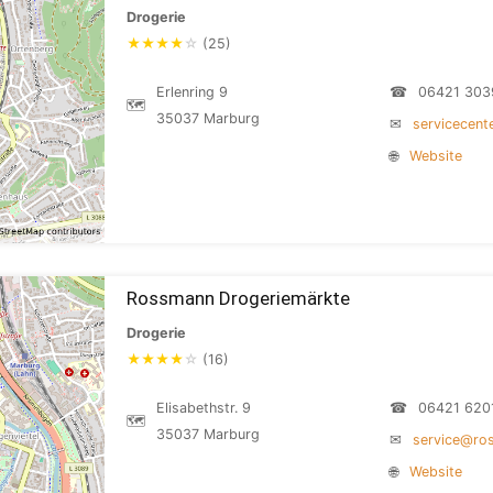
Drogerie
★
★
★
★
☆
(25)
Erlenring 9
☎
06421 303
🗺
35037 Marburg
✉
servicecen
🌐
Website
Rossmann Drogeriemärkte
Drogerie
★
★
★
★
☆
(16)
Elisabethstr. 9
☎
06421 620
🗺
35037 Marburg
✉
service@ro
🌐
Website