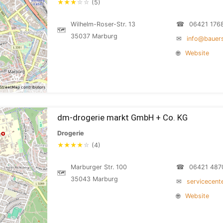
★
★
★
☆
☆
(5)
Wilhelm-Roser-Str. 13
☎
06421 176
🗺
35037 Marburg
✉
info@bauers
🌐
Website
dm-drogerie markt GmbH + Co. KG
Drogerie
★
★
★
★
☆
(4)
Marburger Str. 100
☎
06421 487
🗺
35043 Marburg
✉
servicecen
🌐
Website