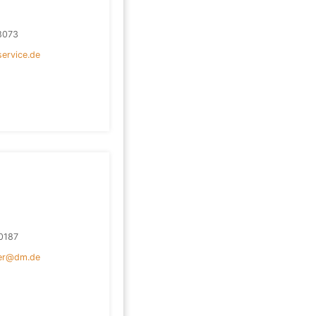
8073
ervice.de
0187
ter@dm.de