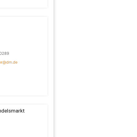
0289
ter@dm.de
ndelsmarkt