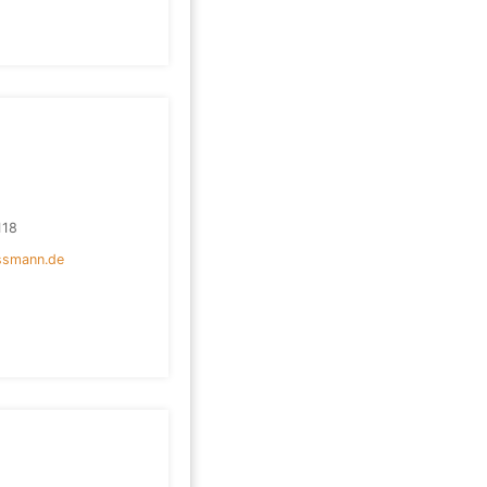
118
ssmann.de