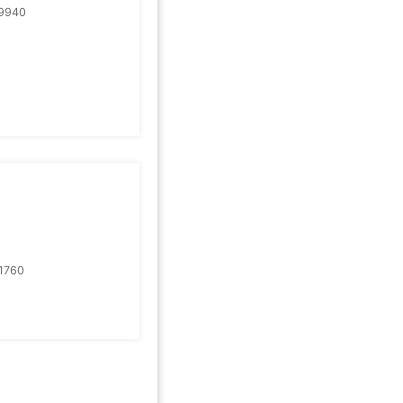
9940
1760