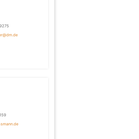
9275
ter@dm.de
159
ssmann.de