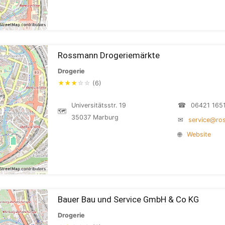
Rossmann Drogeriemärkte
Drogerie
★
★
★
☆
☆
(6)
Universitätsstr. 19
☎
06421 165
🗺
35037 Marburg
✉
service@ro
🌐
Website
Bauer Bau und Service GmbH & Co KG
Drogerie