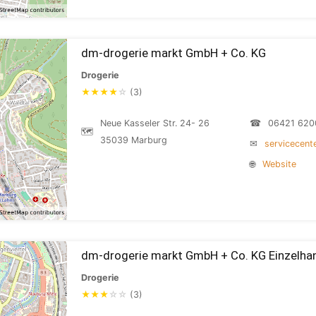
dm-drogerie markt GmbH + Co. KG
Drogerie
★
★
★
★
☆
(3)
Neue Kasseler Str. 24- 26
☎
06421 620
🗺
35039 Marburg
✉
servicecen
🌐
Website
dm-drogerie markt GmbH + Co. KG Einzelha
Drogerie
★
★
★
☆
☆
(3)