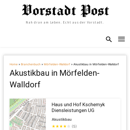
Nah dran am Leben. Echt aus der Vorstadt.
Home
»
Branchenbuch
»
Mörfelden-Walldorf
»
Akustikbau in Mörfelden-Walldorf
Akustikbau in Mörfelden-
Walldorf
Haus und Hof Kschemyk
Diensleistungen UG
Akustikbau
★
★
★
★
☆
(5)