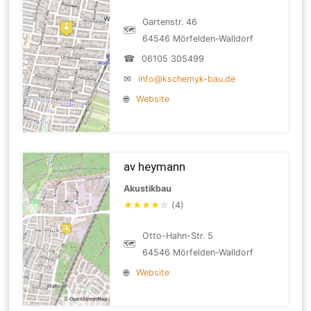
Gartenstr. 46
🗺
64546 Mörfelden-Walldorf
☎
06105 305499
✉
info@kschemyk-bau.de
🌐
Website
av heymann
Akustikbau
★
★
★
★
☆
(4)
Otto-Hahn-Str. 5
🗺
64546 Mörfelden-Walldorf
🌐
Website