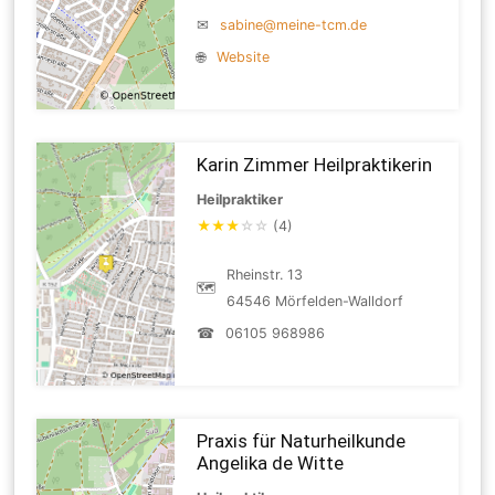
✉
sabine@meine-tcm.de
🌐
Website
Karin Zimmer Heilpraktikerin
Heilpraktiker
★
★
★
☆
☆
(4)
Rheinstr. 13
🗺
64546 Mörfelden-Walldorf
☎
06105 968986
Praxis für Naturheilkunde
Angelika de Witte