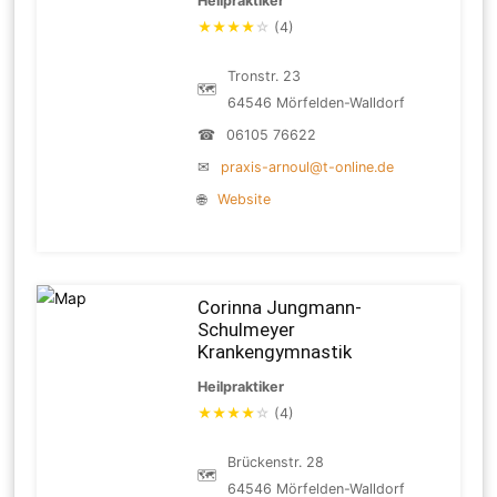
Heilpraktiker
★
★
★
★
☆
(4)
Tronstr. 23
🗺
64546 Mörfelden-Walldorf
☎
06105 76622
✉
praxis-arnoul@t-online.de
🌐
Website
Corinna Jungmann-
Schulmeyer
Krankengymnastik
Heilpraktiker
★
★
★
★
☆
(4)
Brückenstr. 28
🗺
64546 Mörfelden-Walldorf