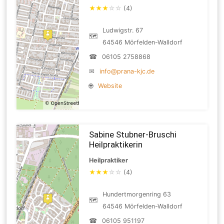
★
★
★
☆
☆
(4)
Ludwigstr. 67
🗺
64546 Mörfelden-Walldorf
☎
06105 2758868
✉
info@prana-kjc.de
🌐
Website
Sabine Stubner-Bruschi
Heilpraktikerin
Heilpraktiker
★
★
★
☆
☆
(4)
Hundertmorgenring 63
🗺
64546 Mörfelden-Walldorf
☎
06105 951197