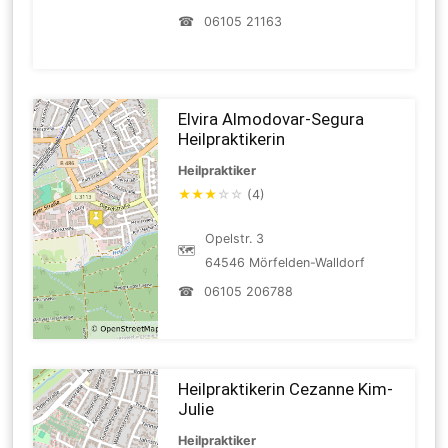
☎
06105 21163
Elvira Almodovar-Segura
Heilpraktikerin
Heilpraktiker
★
★
★
☆
☆
(4)
Opelstr. 3
🗺
64546 Mörfelden-Walldorf
☎
06105 206788
Heilpraktikerin Cezanne Kim-
Julie
Heilpraktiker