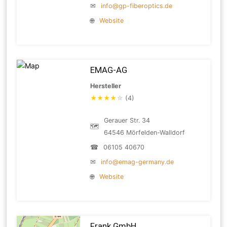
✉
info@gp-fiberoptics.de
🌐
Website
EMAG-AG
Hersteller
★
★
★
★
☆
(4)
Gerauer Str. 34
🗺
64546 Mörfelden-Walldorf
☎
06105 40670
✉
info@emag-germany.de
🌐
Website
Frank GmbH