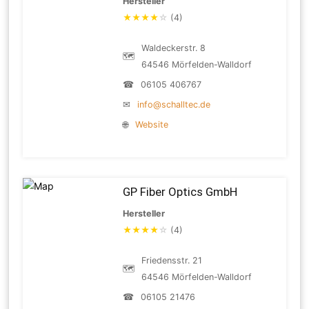
Hersteller
★
★
★
★
☆
(4)
Waldeckerstr. 8
🗺
64546 Mörfelden-Walldorf
☎
06105 406767
✉
info@schalltec.de
🌐
Website
GP Fiber Optics GmbH
Hersteller
★
★
★
★
☆
(4)
Friedensstr. 21
🗺
64546 Mörfelden-Walldorf
☎
06105 21476