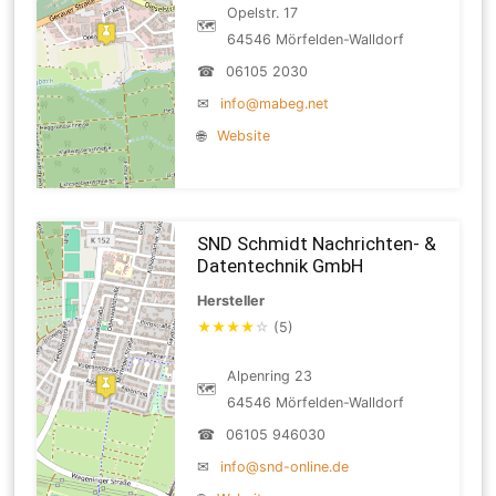
Opelstr. 17
🗺
64546 Mörfelden-Walldorf
☎
06105 2030
✉
info@mabeg.net
🌐
Website
SND Schmidt Nachrichten- &
Datentechnik GmbH
Hersteller
★
★
★
★
☆
(5)
Alpenring 23
🗺
64546 Mörfelden-Walldorf
☎
06105 946030
✉
info@snd-online.de