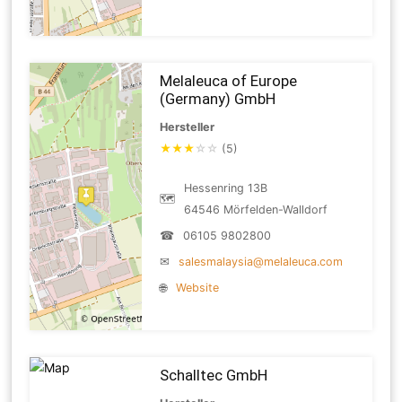
Melaleuca of Europe
(Germany) GmbH
Hersteller
★
★
★
☆
☆
(5)
Hessenring 13B
🗺
64546 Mörfelden-Walldorf
☎
06105 9802800
✉
salesmalaysia@melaleuca.com
🌐
Website
Schalltec GmbH