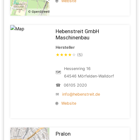
🌐
Website
Hebenstreit GmbH
Maschinenbau
Hersteller
★
★
★
★
☆
(5)
Hessenring 16
🗺
64546 Mörfelden-Walldorf
☎
06105 2020
✉
info@hebenstreit.de
🌐
Website
Pralon