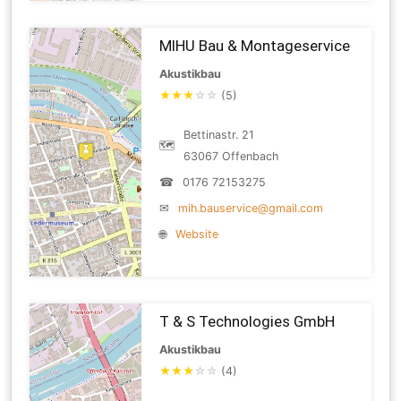
MIHU Bau & Montageservice
Akustikbau
★
★
★
☆
☆
(5)
Bettinastr. 21
🗺
63067 Offenbach
☎
0176 72153275
✉
mih.bauservice@gmail.com
🌐
Website
T & S Technologies GmbH
Akustikbau
★
★
★
☆
☆
(4)