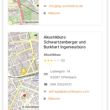
✉
info@eg-architektur.de
🌐
Website
Akustikbüro
Schwartzenberger und
Burkhart Ingenieurbüro
Akustikbau
★
★
★
☆
☆
(5)
Ludwigstr. 14
🗺
63067 Offenbach
☎
069 20024121
✉
anfrage@akustikbuero.com
🌐
Website