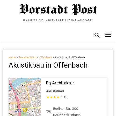
Nah dran am Leben. Echt aus der Vorstadt.
Home
»
Branchenbuch
»
Offenbach
»
Akustikbau in Offenbach
Akustikbau in Offenbach
Eg Architektur
Akustikbau
★
★
★
★
☆
(5)
Berliner Str. 300
🗺
63067 Offenbach