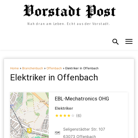
Nah dran am Leben. Echt aus der Vorstadt.
Home
»
Branchenbuch
»
Offenbach
»
Elektriker in Offenbach
Elektriker in Offenbach
EBL-Mechatronics OHG
Elektriker
★
★
★
★
☆
(6)
Seligenstädter Str. 107
🗺
63073 Offenbach