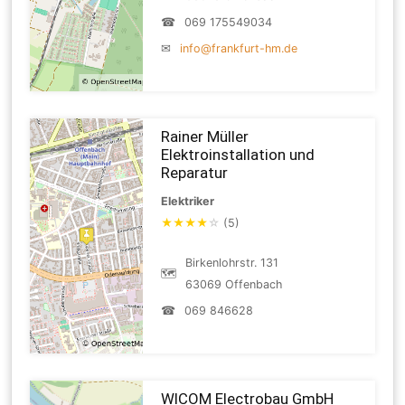
☎
069 175549034
✉
info@frankfurt-hm.de
Rainer Müller
Elektroinstallation und
Reparatur
Elektriker
★
★
★
★
☆
(5)
Birkenlohrstr. 131
🗺
63069 Offenbach
☎
069 846628
WICOM Electrobau GmbH