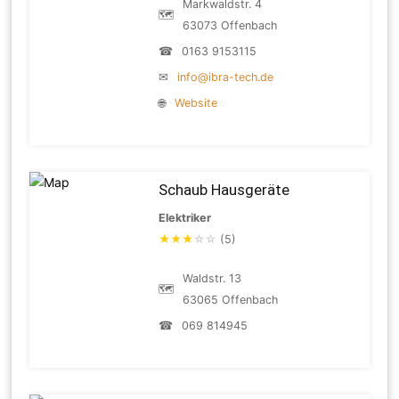
Markwaldstr. 4
🗺
63073 Offenbach
☎
0163 9153115
✉
info@ibra-tech.de
🌐
Website
Schaub Hausgeräte
Elektriker
★
★
★
☆
☆
(5)
Waldstr. 13
🗺
63065 Offenbach
☎
069 814945