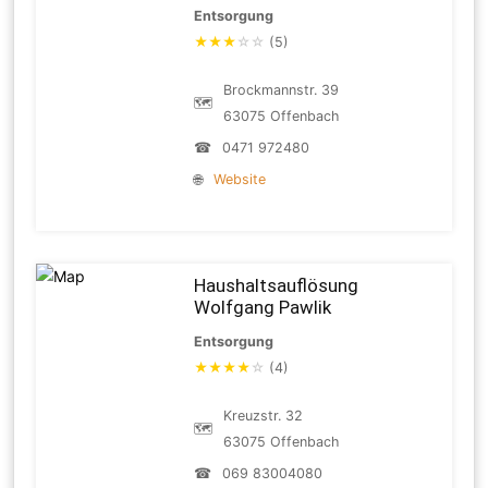
Entsorgung
★
★
★
☆
☆
(5)
Brockmannstr. 39
🗺
63075 Offenbach
☎
0471 972480
🌐
Website
Haushaltsauflösung
Wolfgang Pawlik
Entsorgung
★
★
★
★
☆
(4)
Kreuzstr. 32
🗺
63075 Offenbach
☎
069 83004080