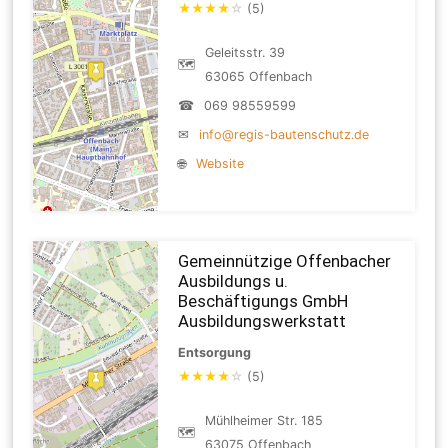
★
★
★
★
☆
(5)
Geleitsstr. 39
🗺
63065 Offenbach
☎
069 98559599
✉
info@regis-bautenschutz.de
🌐
Website
Gemeinnützige Offenbacher
Ausbildungs u.
Beschäftigungs GmbH
Ausbildungswerkstatt
Entsorgung
★
★
★
★
☆
(5)
Mühlheimer Str. 185
🗺
63075 Offenbach