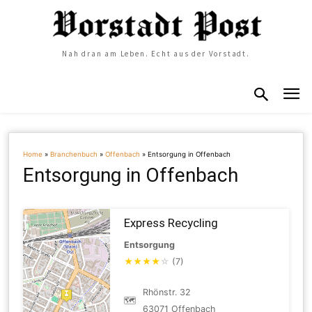
Nah dran am Leben. Echt aus der Vorstadt.
Home
»
Branchenbuch
»
Offenbach
»
Entsorgung in Offenbach
Entsorgung in Offenbach
Express Recycling
Entsorgung
★
★
★
★
☆
(7)
Rhönstr. 32
🗺
63071 Offenbach