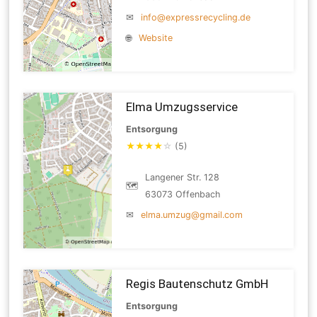
✉
info@expressrecycling.de
🌐
Website
Elma Umzugsservice
Entsorgung
★
★
★
★
☆
(5)
Langener Str. 128
🗺
63073 Offenbach
✉
elma.umzug@gmail.com
Regis Bautenschutz GmbH
Entsorgung