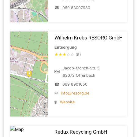
☎
069 83007980
Wilhelm Krebs RESORG GmbH
Entsorgung
★
★
★
☆
☆
(5)
Jacob-Mönch-Str. 5
🗺
63073 Offenbach
☎
069 8901050
✉
info@resorg.de
🌐
Website
Redux Recycling GmbH