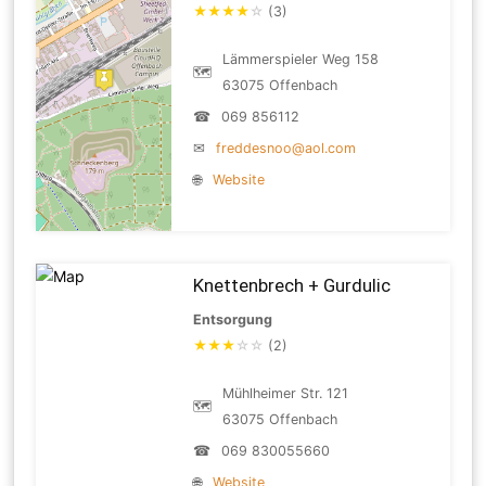
★
★
★
★
☆
(3)
Lämmerspieler Weg 158
🗺
63075 Offenbach
☎
069 856112
✉
freddesnoo@aol.com
🌐
Website
Knettenbrech + Gurdulic
Entsorgung
★
★
★
☆
☆
(2)
Mühlheimer Str. 121
🗺
63075 Offenbach
☎
069 830055660
🌐
Website