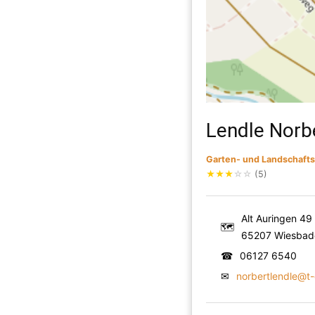
Lendle Norb
Garten- und Landschaft
★
★
★
☆
☆
(5)
Alt Auringen 49
🗺
65207 Wiesbad
☎
06127 6540
✉
norbertlendle@t-