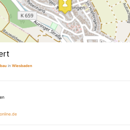
ert
sbau
in
Wiesbaden
en
online.de