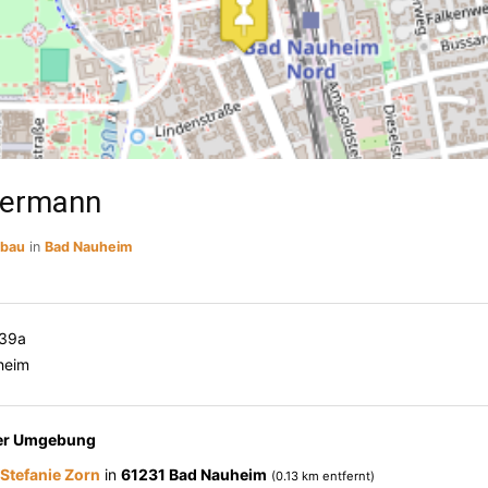
mermann
sbau
in
Bad Nauheim
 39a
heim
der Umgebung
 Stefanie Zorn
in
61231 Bad Nauheim
(0.13 km entfernt)