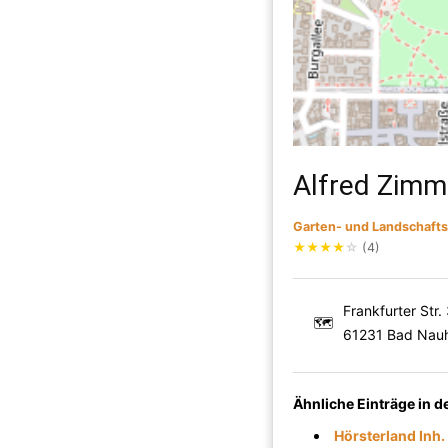
Alfred Zim
Garten- und Landschaft
★
★
★
★
☆
(4)
Frankfurter Str.
🗺
61231 Bad Nau
Ähnliche Einträge in 
Hörsterland Inh.