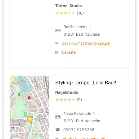
Tattoo-Studio
★
★
★
☆
☆
(10)
Raiffeisenstr. 1
🗺
61231 Bad Nauheim
✉
backroomtattoo@web.de
🌐
Website
Styling-Tempel, Leila Bauß
Nagelstudio
★
★
★
★
☆
(9)
Neue Kolonade 4
🗺
61231 Bad Nauheim
☎
06032 9296388
✉
info@styling-tempel.de