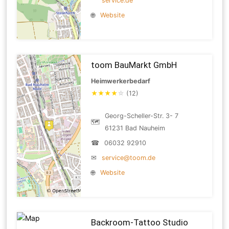
service.de
🌐
Website
toom BauMarkt GmbH
Heimwerkerbedarf
★
★
★
★
☆
(12)
Georg-Scheller-Str. 3- 7
🗺
61231 Bad Nauheim
☎
06032 92910
✉
service@toom.de
🌐
Website
Backroom-Tattoo Studio