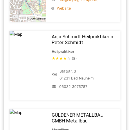
🌐
Website
Anja Schmidt Heilpraktikerin
Peter Schmidt
Heilpraktiker
★
★
★
★
☆
(8)
Stiftstr. 3
🗺
61231 Bad Nauheim
☎
06032 3075787
GÜLDENER METALLBAU
GMBH Metallbau
Metallbau