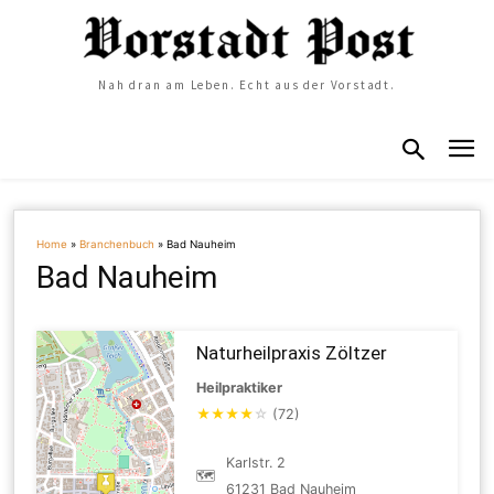
Nah dran am Leben. Echt aus der Vorstadt.
Home
»
Branchenbuch
»
Bad Nauheim
Bad Nauheim
Naturheilpraxis Zöltzer
Heilpraktiker
★
★
★
★
☆
(72)
Karlstr. 2
🗺
61231 Bad Nauheim