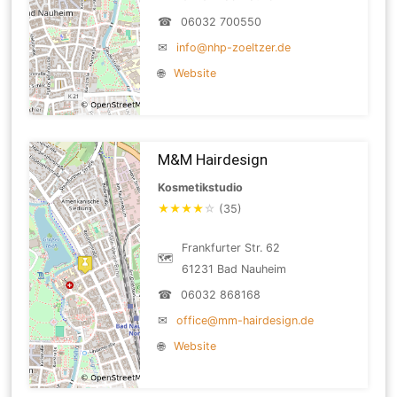
☎
06032 700550
✉
info@nhp-zoeltzer.de
🌐
Website
M&M Hairdesign
Kosmetikstudio
★
★
★
★
☆
(35)
Frankfurter Str. 62
🗺
61231 Bad Nauheim
☎
06032 868168
✉
office@mm-hairdesign.de
🌐
Website