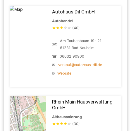
Autohaus Dil GmbH
Autohandel
★
★
★
☆
☆
(40)
Am Taubenbaum 19- 21
🗺
61231 Bad Nauheim
☎
06032 90900
✉
verkauf@autohaus-dil.de
🌐
Website
Rhein Main Hausverwaltung
GmbH
Altbausanierung
★
★
★
★
☆
(30)