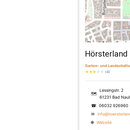
Hörsterland 
Garten- und Landschaft
★
★
★
☆
☆
(4)
Lessingstr. 2
🗺
61231 Bad Nau
☎
06032 926960
✉
info@hoersterlan
🌐
Website