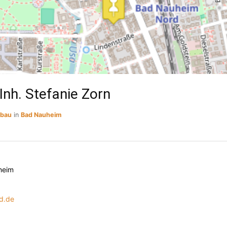
Inh. Stefanie Zorn
sbau
in
Bad Nauheim
heim
d.de