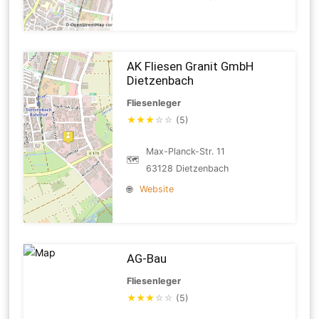
AK Fliesen Granit GmbH
Dietzenbach
Fliesenleger
★
★
★
☆
☆
(5)
Max-Planck-Str. 11
🗺
63128 Dietzenbach
🌐
Website
AG-Bau
Fliesenleger
★
★
★
☆
☆
(5)