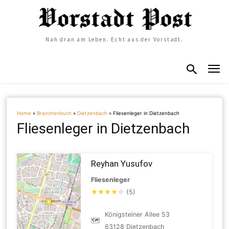
Nah dran am Leben. Echt aus der Vorstadt.
Home
»
Branchenbuch
»
Dietzenbach
»
Fliesenleger in Dietzenbach
Fliesenleger in Dietzenbach
Reyhan Yusufov
Fliesenleger
★
★
★
★
☆
(5)
Königsteiner Allee 53
🗺
63128 Dietzenbach