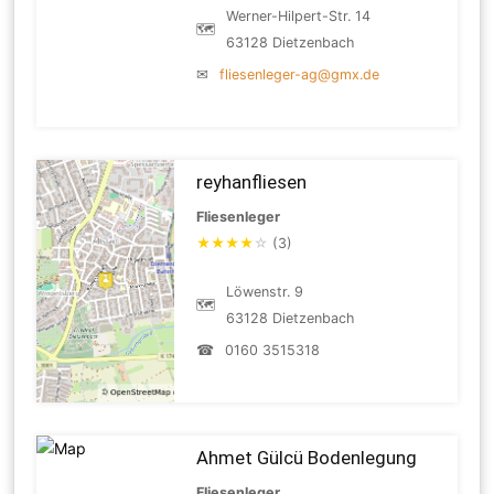
Werner-Hilpert-Str. 14
🗺
63128 Dietzenbach
✉
fliesenleger-ag@gmx.de
reyhanfliesen
Fliesenleger
★
★
★
★
☆
(3)
Löwenstr. 9
🗺
63128 Dietzenbach
☎
0160 3515318
Ahmet Gülcü Bodenlegung
Fliesenleger