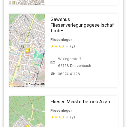
Gawenus
Fliesenverlegungsgesellschaf
t mbH
Fliesenleger
★
★
★
★
☆
(2)
Wikingerstr. 7
🗺
63128 Dietzenbach
☎
06074 41128
Fliesen Meisterbetrieb Azari
Fliesenleger
★
★
★
★
☆
(2)