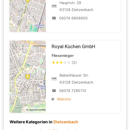
Hauptstr. 28
🗺
63128 Dietzenbach
☎
06074 6806600
Royal Küchen GmbH
Fliesenleger
★
★
★
☆
☆
(2)
Babenhäuser Str.
🗺
63128 Dietzenbach
☎
06074 7285110
🌐
Website
Weitere Kategorien in
Dietzenbach