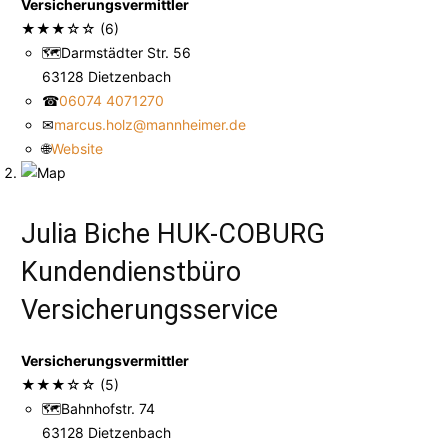
Versicherungsvermittler
★
★
★
☆
☆
(6)
🗺
Darmstädter Str. 56
63128 Dietzenbach
☎
06074 4071270
✉
marcus.holz@mannheimer.de
🌐
Website
Julia Biche HUK-COBURG
Kundendienstbüro
Versicherungsservice
Versicherungsvermittler
★
★
★
☆
☆
(5)
🗺
Bahnhofstr. 74
63128 Dietzenbach