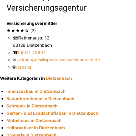
Versicherungsagentur
Versicherungsvermittler
★
★
★
★
☆
(2)
🗺
Rathenaustr. 12
63128 Dietzenbach
☎
06074 45994
✉
sv.kueppers@sparkassenversicherung.de
🌐
Website
Weitere Kategorien in
Dietzenbach
Innenausbau in Dietzenbach
Bauunternehmen in Dietzenbach
Schmuck in Dietzenbach
Garten- und Landschaftsbau in Dietzenbach
Möbelhaus in Dietzenbach
Heilpraktiker in Dietzenbach
Drogerie in Dietzenbach