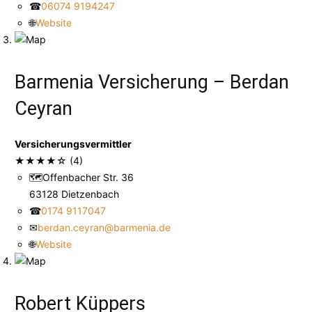
☎
06074 9194247
🌐
Website
Barmenia Versicherung – Berdan
Ceyran
Versicherungsvermittler
★
★
★
★
☆
(4)
🗺
Offenbacher Str. 36
63128 Dietzenbach
☎
0174 9117047
✉
berdan.ceyran@barmenia.de
🌐
Website
Robert Küppers