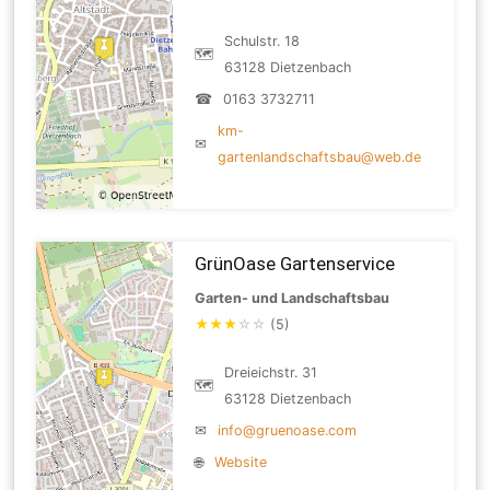
Schulstr. 18
🗺
63128 Dietzenbach
☎
0163 3732711
km-
✉
gartenlandschaftsbau@web.de
GrünOase Gartenservice
Garten- und Landschaftsbau
★
★
★
☆
☆
(5)
Dreieichstr. 31
🗺
63128 Dietzenbach
✉
info@gruenoase.com
🌐
Website