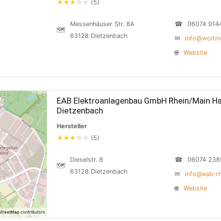
★
★
★
☆
☆
(5)
Messenhäuser Str. 8A
☎
06074 914
🗺
63128 Dietzenbach
✉
info@woltin
🌐
Website
EAB Elektroanlagenbau GmbH Rhein/Main Ha
Dietzenbach
Hersteller
★
★
★
☆
☆
(5)
Dieselstr. 8
☎
06074 238
🗺
63128 Dietzenbach
✉
info@eab-rh
🌐
Website