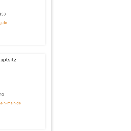
430
g.de
uptsitz
90
ein-main.de