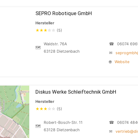
SEPRO Robotique GmbH
Hersteller
★
★
★
☆
☆
(5)
Waldstr. 76A
☎
06074 696
🗺
63128 Dietzenbach
✉
seprogmbh@
🌐
Website
Diskus Werke Schleiftechnik GmbH
Hersteller
★
★
★
☆
☆
(5)
Robert-Bosch-Str. 11
☎
06074 484
🗺
63128 Dietzenbach
✉
vertrieb@di