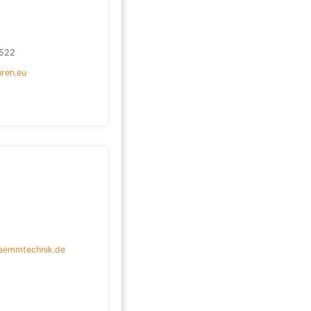
522
uren.eu
aemmtechnik.de