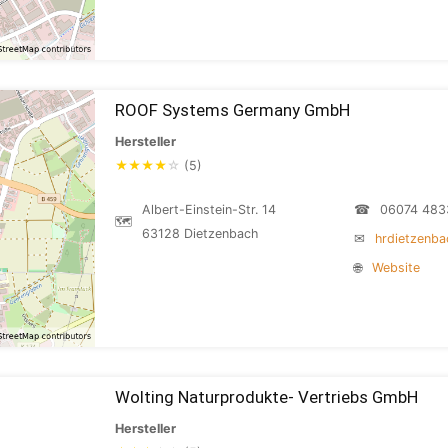
ROOF Systems Germany GmbH
Hersteller
★
★
★
★
☆
(5)
Albert-Einstein-Str. 14
☎
06074 483
🗺
63128 Dietzenbach
✉
hrdietzenb
🌐
Website
Wolting Naturprodukte- Vertriebs GmbH
Hersteller