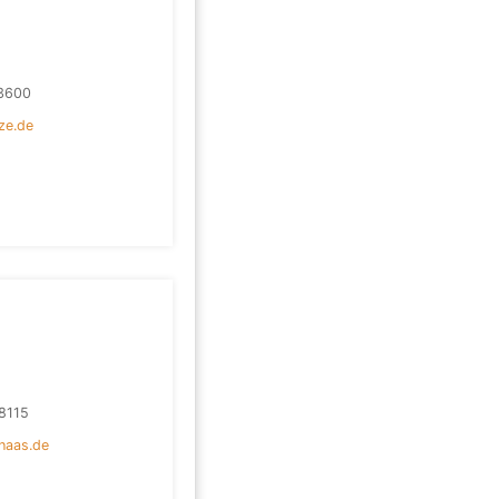
3600
ze.de
8115
haas.de