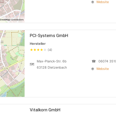
🌐
Website
PCI-Systems GmbH
Hersteller
★
★
★
★
☆
(4)
Max-Planck-Str. 6b
☎
06074 351
🗺
63128 Dietzenbach
🌐
Website
Vitalkorn GmbH