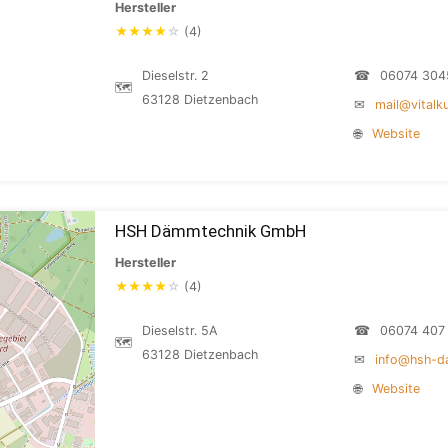
Hersteller
★
★
★
★
☆
(4)
Dieselstr. 2
☎
06074 304
🗺
63128 Dietzenbach
✉
mail@vitalk
🌐
Website
HSH Dämmtechnik GmbH
Hersteller
★
★
★
★
☆
(4)
Dieselstr. 5A
☎
06074 407
🗺
63128 Dietzenbach
✉
info@hsh-d
🌐
Website