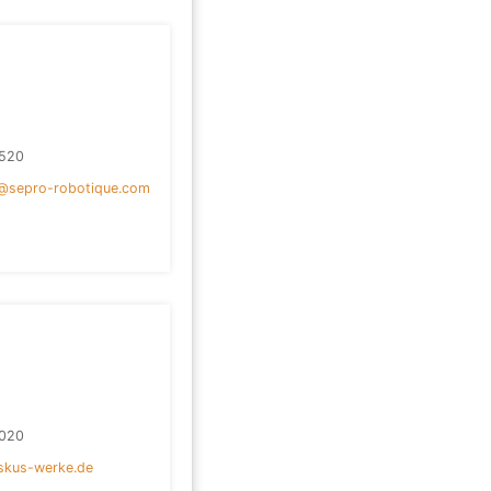
520
sepro-robotique.com
020
skus-werke.de